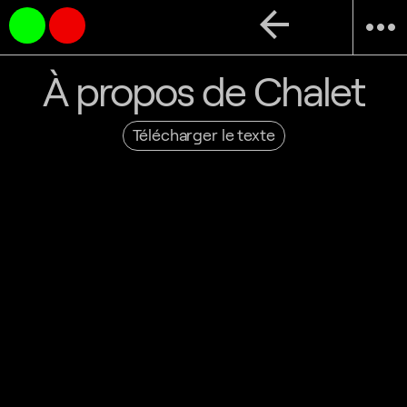
arrow_back
more_horiz
À propos de Chalet
Télécharger le texte