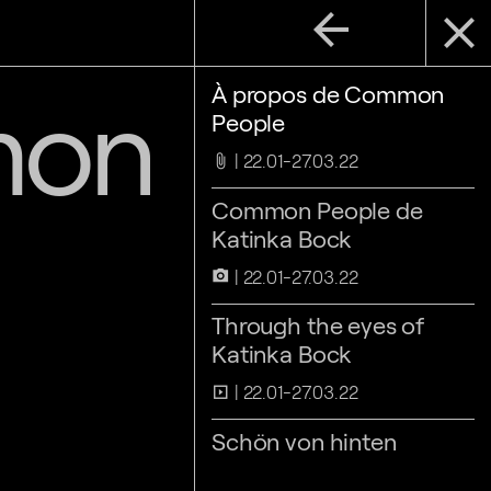
arrow_back
close
mon
À propos de Common
People
22.01-27.03.22
attach_file
Common People de
Katinka Bock
22.01-27.03.22
camera_alt
Through the eyes of
Katinka Bock
22.01-27.03.22
slideshow
Schön von hinten