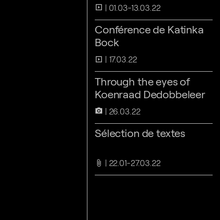
01.03-13.03.22
slideshow
Conférence de Katinka
Bock
17.03.22
slideshow
Through the eyes of
Koenraad Dedobbeleer
26.03.22
camera_alt
Sélection de textes
22.01-27.03.22
attach_file