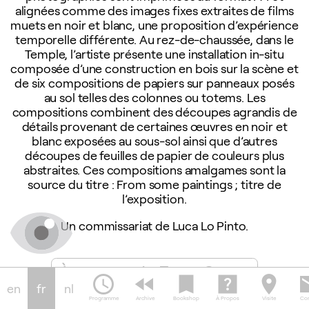
alignées comme des images fixes extraites de films
muets en noir et blanc, une proposition d’expérience
temporelle différente. Au rez-de-chaussée, dans le
Temple, l’artiste présente une installation in-situ
composée d’une construction en bois sur la scène et
de six compositions de papiers sur panneaux posés
au sol telles des colonnes ou totems. Les
compositions combinent des découpes agrandis de
détails provenant de certaines œuvres en noir et
blanc exposées au sous-sol ainsi que d’autres
découpes de feuilles de papier de couleurs plus
abstraites. Ces compositions amalgames sont la
source du titre : From some paintings ; titre de
l’exposition.
Un commissariat de Luca Lo Pinto.
ngs de
À propos de From Some
Conve
schedule
fast_rewind
bookmark
help_center
location_on
em
er
Paintings
Pinto
en
fr
nl
Programme
Archive
Bookshop
À Propos
Visite
Con