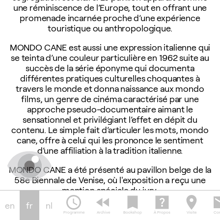
une réminiscence de l’Europe, tout en offrant une
promenade incarnée proche d’une expérience
touristique ou anthropologique.
MONDO CANE est aussi une expression italienne qui
se teinta d’une couleur particulière en 1962 suite au
succès de la série éponyme qui documenta
différentes pratiques culturelles choquantes à
travers le monde et donna naissance aux mondo
films, un genre de cinéma caractérisé par une
approche pseudo-documentaire aimant le
sensationnel et privilégiant l’effet en dépit du
contenu. Le simple fait d’articuler les mots, mondo
cane, offre à celui qui les prononce le sentiment
d’une affiliation à la tradition italienne.
MONDO CANE a été présenté au pavillon belge de la
58e Biennale de Venise, où l'exposition a reçu une
mention spéciale du jury.
schedule
fast_rewind
bookmark
help_center
location_on
em
en
fr
nl
Un commissariat de Anne-Claire Schmitz
Programme
Archive
Bookshop
À Propos
Visite
Con