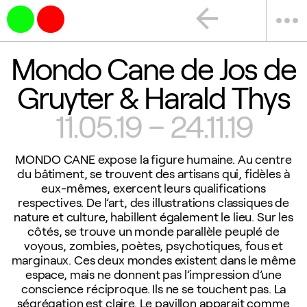
arrow_back
more_horiz
Mondo Cane de Jos de
Gruyter & Harald Thys
11.05.19 – 24.11.19
MONDO CANE expose la figure humaine. Au centre
du bâtiment, se trouvent des artisans qui, fidèles à
eux-mêmes, exercent leurs qualifications
respectives. De l’art, des illustrations classiques de
nature et culture, habillent également le lieu. Sur les
côtés, se trouve un monde parallèle peuplé de
voyous, zombies, poètes, psychotiques, fous et
marginaux. Ces deux mondes existent dans le même
espace, mais ne donnent pas l’impression d’une
conscience réciproque. Ils ne se touchent pas. La
ségrégation est claire. Le pavillon apparait comme