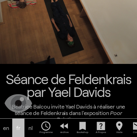
Séance de Feldenkrais
par Yael Davids
Béatrice Balcou invite Yael Davids à réaliser une
séance de Feldenkrais dans l'exposition
Poor
Paintings
.
schedule
fast_rewind
bookmark
help_center
location_on
em
en
fr
nl
La méthode Feldenkrais est un système de
Programme
Archive
Bookshop
À Propos
Visite
Con