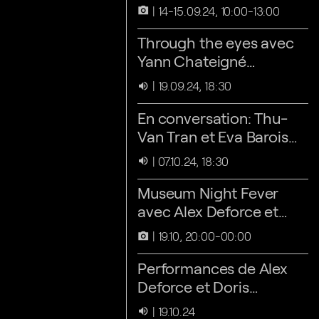
14-15.09.24, 10:00-13:00
camera_alt
Through the eyes avec
Yann Chateigné
Tytelman
19.09.24, 18:30
volume_up
En conversation: Thu-
Van Tran et Eva Barois
de Caevel
07.10.24, 18:30
volume_up
Museum Night Fever
avec Alex Deforce et
Doris Hardeman
19.10, 20:00-00:00
camera_alt
Performances de Alex
Deforce et Doris
Hardeman
19.10.24
volume_up