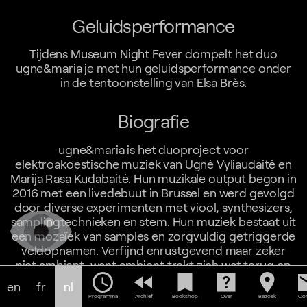
Geluidsperformance
Tijdens Museum Night Fever dompelt het duo
ugne&maria je met hun geluidsperformance onder
in de tentoonstelling van Elsa Brès.
Biografie
ugne&maria is het duoproject voor
elektroakoestische muziek van Ugnė Vyliaudaitė en
Marija Rasa Kudabaitė. Hun muzikale output begon in
2016 met een livedebuut in Brussel en werd gevolgd
door diverse experimenten met viool, synthesizers,
samplingtechnieken en stem. Hun muziek bestaat uit
een mozaïek van samples en zorgvuldig getriggerde
veldopnamen. Verfijnd enrustgevend maar zeker
niet ambient, want ambient trekt zich wat terug op
schedule
fast_rewind
bookmark
help_center
location_on
em
de achtergrond en het geluid van de muziek van
en
fr
nl
ugne&maria klinkt altijd dicht op
Programma
Archief
Bookshop
Over
Bezoek
Con