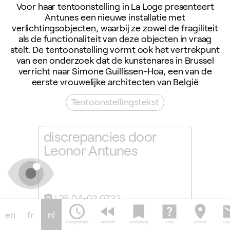
Voor haar tentoonstelling in La Loge presenteert
Antunes een nieuwe installatie met
verlichtingsobjecten, waarbij ze zowel de fragiliteit
als de functionaliteit van deze objecten in vraag
stelt. De tentoonstelling vormt ook het vertrekpunt
van een onderzoek dat de kunstenares in Brussel
verricht naar Simone Guillissen-Hoa, een van de
eerste vrouwelijke architecten van België
Tentoonstellingstekst
s
discrepancies door
Throu
Leonor Antunes
28.04-03.07.22
28.0
camera_alt
slideshow
schedule
fast_rewind
bookmark
help_center
location_on
em
en
fr
nl
Programma
Archief
Bookshop
Over
Bezoek
Con