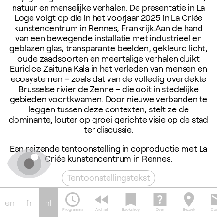
natuur en menselijke verhalen. De presentatie in La
Loge volgt op die in het voorjaar 2025 in La Criée
kunstencentrum in Rennes, Frankrijk.Aan de hand
van een bewegende installatie met industrieel en
geblazen glas, transparante beelden, gekleurd licht,
oude zaadsoorten en meertalige verhalen duikt
Euridice Zaituna Kala in het verleden van mensen en
ecosystemen – zoals dat van de volledig overdekte
Brusselse rivier de Zenne – die ooit in stedelijke
gebieden voortkwamen. Door nieuwe verbanden te
leggen tussen deze contexten, stelt ze de
dominante, louter op groei gerichte visie op de stad
ter discussie.
Een reizende tentoonstelling in coproductie met La
Criée kunstencentrum in Rennes.
Tentoonstellingstekst
schedule
fast_rewind
bookmark
help_center
location_on
em
en
fr
nl
et is
Over Daylighting door
Eurid
Programma
Archief
Bookshop
Over
Bezoek
Con