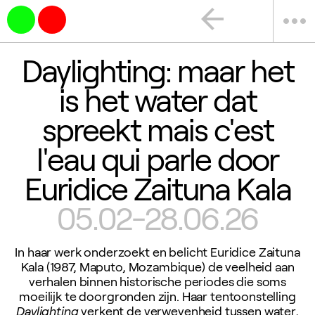
arrow_back
more_horiz
Daylighting: maar het
is het water dat
spreekt mais c'est
l'eau qui parle door
Euridice Zaituna Kala
05.02-28.06.26
In haar werk onderzoekt en belicht Euridice Zaituna
Kala (1987, Maputo, Mozambique) de veelheid aan
verhalen binnen historische periodes die soms
moeilijk te doorgronden zijn. Haar tentoonstelling
Daylighting
verkent de verwevenheid tussen water,