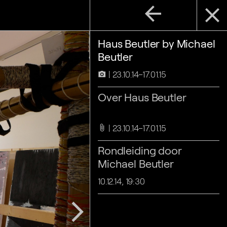
arrow_back
close
Haus Beutler by Michael
Beutler
23.10.14–17.01.15
camera_alt
Over Haus Beutler
23.10.14–17.01.15
attach_file
Rondleiding door
Michael Beutler
10.12.14, 19:30
arrow_forward_ios