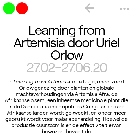
arrow_back
more_horiz
Learning from
Artemisia door Uriel
Orlow
27.02–27.06.20
In
Learning from Artemisia
in La Loge, onderzoekt
Orlow genezing door planten en globale
machtsverhoudingen via Artemisia Afra, de
Afrikaanse alsem, een inheemse medicinale plant die
in de Democratische Republiek Congo en andere
Afrikaanse landen wordt gekweekt, en onder meer
gebruikt wordt voor malariabehandeling. Hoewel de
productie duurzaam is en de effectiviteit ervan
bewezen, beveelt de