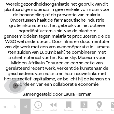
Wereldgezondheidsorganisatie het gebruik van dit
plantaardige materiaal in geen enkele vorm aan voor
de behandeling of de preventie van malaria.
Ondertussen haalt de farmaceutische industrie
grote inkomsten uit het gebruik van het actieve
ingrediënt ‘artemisinin’ van de plant om
geneesmiddelen tegen malaria te produceren die de
WGO wel ondersteunt. Door films en documentatie
van zijn werk met een vrouwencoöperatie in Lumata
(ten zuiden van Lubumbashi) te combineren met
archiefmateriaal van het Koninklijk Museum voor
Midden-Afrika in Tervuren en een selectie van
gerelateerd recent werk, verkent de kunstenaar de
geschiedenis van malaria en haar nauwe links met
het extractief kapitalisme, en belicht hij de kansen en
voordelen van een collaboratie economie.
Samengesteld door Laura Herman
schedule
fast_rewind
bookmark
help_center
location_on
em
Tentoonstellingstekst
en
fr
nl
Programma
Archief
Bookshop
Over
Bezoek
Con