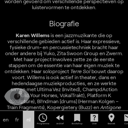
worden gevoerd om verschillende perspectieven op
luistervormen te ontdekken.
Biografie
Karen Willems
is een jazzmuzikante die op
verschillende gebieden actief is. Haar expressieve,
fysieke drum- en percussietechniek bracht haar
onder andere bij Yuko, Zita Swoon Group en Zwerm.
Met haar project Inwolves zette ze de eerste
stappen om de essentie van haar eigen muziek te
ontdekken. Haar soloproject
Terre Sol
bouwt daarop
voort. Willems is ook actief in theater, dans en
hedendaagse muziekproducties, en ze werkte
samen met Ultima Vez (Invited), ChampdAction
(Hold Your Horses, VokalTrakt), Platform K
(Sculpture), Bl!ndman [drums] (Herman Kolgen –
Train Fragments), Kopergietery (Buzz) en
Antigone
(Gemislukt)
.
schedule
fast_rewind
bookmark
help_center
location_on
em
en
fr
nl
Programma
Archief
Bookshop
Over
Bezoek
Con