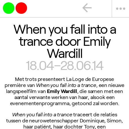
arrow_back
more_horiz
When you fall into a
trance door Emily
Wardill
18.04–28.06.14
Met trots presenteert La Loge de Europese
première van
When you fall into a trance
, een nieuwe
langspeelfilm van
Emily Wardill
, die samen met een
aantal verwante werken van haar, alsook een
evenementenprogramma, getoond zal worden.
When you fall into a trance
traceert de relaties
tussen de neurowetenschapper Dominique, Simon,
haar patiënt, haar dochter Tony, een