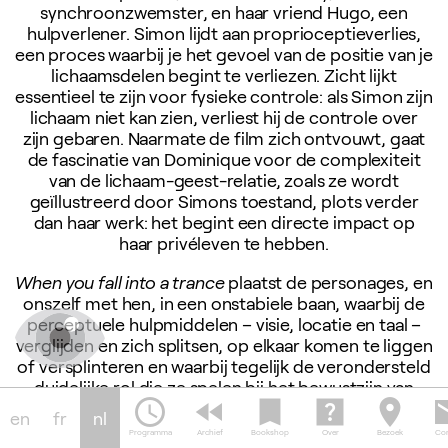
synchroonzwemster, en haar vriend Hugo, een
hulpverlener. Simon lijdt aan proprioceptieverlies,
een proces waarbij je het gevoel van de positie van je
lichaamsdelen begint te verliezen. Zicht lijkt
essentieel te zijn voor fysieke controle: als Simon zijn
lichaam niet kan zien, verliest hij de controle over
zijn gebaren. Naarmate de film zich ontvouwt, gaat
de fascinatie van Dominique voor de complexiteit
van de lichaam-geest-relatie, zoals ze wordt
geïllustreerd door Simons toestand, plots verder
dan haar werk: het begint een directe impact op
haar privéleven te hebben.
When you fall into a trance
plaatst de personages, en
onszelf met hen, in een onstabiele baan, waarbij de
perceptuele hulpmiddelen – visie, locatie en taal –
verglijden en zich splitsen, op elkaar komen te liggen
of versplinteren en waarbij tegelijk de verondersteld
duidelijke rol die ze spelen bij het bewustzijn van
schedule
fast_rewind
bookmark
help_center
location_on
em
onszelf en anderen in twijfel wordt getrokken.
en
fr
nl
Wardills film, tegelijk sinister en teder, zet de
Programma
Archief
Bookshop
Over
Bezoek
Con