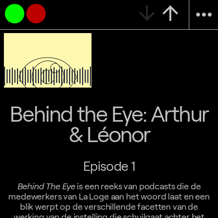
arrow_downward
arrow_upward
more_horiz
Behind the Eye: Arthur
& Léonor
Episode 1
Behind The Eye
is een reeks van podcasts die de
medewerkers van La Loge aan het woord laat en een
blik werpt op de verschillende facetten van de
werking van de instelling die schuilgaat achter het