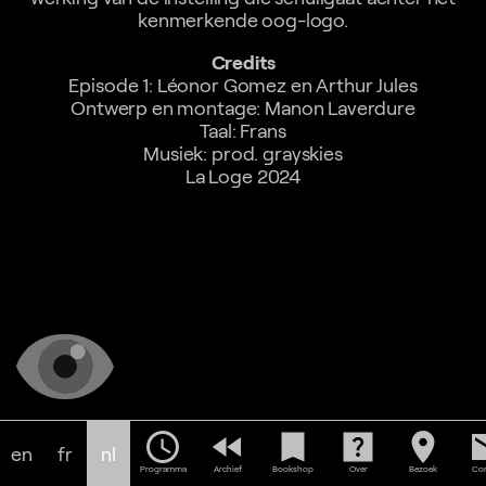
kenmerkende oog-logo.
Credits
Episode 1: Léonor Gomez en Arthur Jules
Ontwerp en montage: Manon Laverdure
Taal: Frans
Musiek: prod. grayskies
La Loge 2024
schedule
fast_rewind
bookmark
help_center
location_on
em
en
fr
nl
Programma
Archief
Bookshop
Over
Bezoek
Con