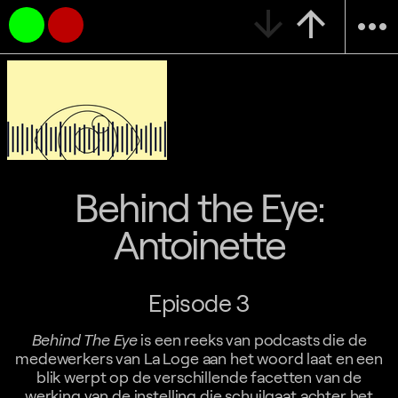
arrow_downward
arrow_upward
more_horiz
Behind the Eye:
Antoinette
Episode 3
Behind The Eye
is een reeks van podcasts die de
medewerkers van La Loge aan het woord laat en een
blik werpt op de verschillende facetten van de
werking van de instelling die schuilgaat achter het