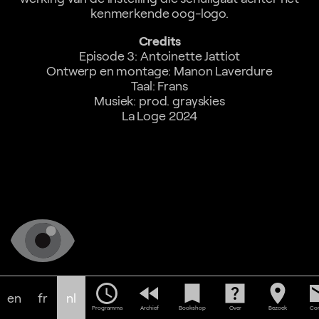
kenmerkende oog-logo.
Credits
Episode 3: Antoinette Jattiot
Ontwerp en montage: Manon Laverdure
Taal: Frans
Musiek: prod. grayskies
La Loge 2024
schedule
fast_rewind
bookmark
help_center
location_on
em
en
fr
nl
Programma
Archief
Bookshop
Over
Bezoek
Con