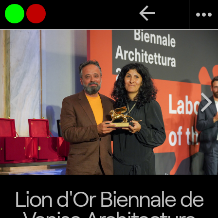
arrow_back
more_horiz
arrow_back_ios
arrow_forward_ios
Lion d'Or Biennale de