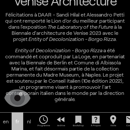
Venise Architecture
Félicitations à DAAR - Sandi Hilal et Alessandro Petti
qui ont remporté le Lion d'or du meilleur participant
dans l'exposition
The Laboratory of the Future
à la
Biennale d'architecture de Venise 2023 avec le
projet
Entity of Decolonization - Borgo Rizza
.
Entity of Decolonization - Borgo Rizza
a été
commandé et coproduit par La Loge, en partenariat
avec la Biennale de Berlin et Comune di Albissola
Marina, et fait désormais partie de la collection
permanente du Madre Museum, à Naples. Le projet
est soutenu par le Conseil italien (10e édition 2022),
un programme visant à promouvoir l'art
contemporain italien dans le monde par la direction
générale.
schedule
fast_rewind
bookmark
help_center
location_on
em
en
fr
nl
Programme
Archive
Bookshop
À Propos
Visite
Con