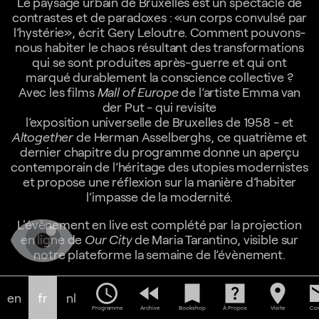
Le paysage urbain de Bruxelles est un spectacle de
contrastes et de paradoxes : «un corps convulsé par
l’hystérie», écrit Gery Leloutre. Comment pouvons-
nous habiter le chaos résultant des transformations
qui se sont produites après-guerre et qui ont
marqué durablement la conscience collective ?
Avec les films
Mall of Europe
de l’artiste Emma van
der Put - qui revisite
l’exposition universelle de Bruxelles de 1958 - et
Altogether
de Herman Asselberghs, ce quatrième et
dernier chapitre du programme donne un aperçu
contemporain de l’héritage des utopies modernistes
et propose une réflexion sur la manière d’habiter
l’impasse de la modernité.
L'évènement en live est complété par la projection
en ligne de
Our City
de Maria Tarantino, visible sur
notre plateforme la semaine de l’évènement.
Projection de
Altogether
, un film de Herman
schedule
fast_rewind
bookmark
help_center
location_on
em
Asselberghs, 2008, 17min
en
fr
nl
« L’avenir est sombre, ce qui est, je pense, la
Programme
Archive
Bookshop
À Propos
Visite
Con