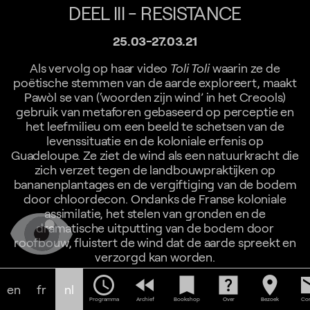
DEEL III - RESISTANCE
25.03-27.03.21
Als vervolg op haar video
Toli Toli
waarin ze de
poëtische stemmen van de aarde exploreert, maakt
Pawòl se van (‘woorden zijn wind’ in het Creools)
gebruik van metaforen gebaseerd op perceptie en
het leefmilieu om een beeld te schetsen van de
levenssituatie en de koloniale erfenis op
Guadeloupe. Ze ziet de wind als een natuurkracht die
zich verzet tegen de landbouwpraktijken op
bananenplantages en de vergiftiging van de bodem
door chloordecon. Ondanks de Franse koloniale
assimilatie, het stelen van gronden en de
dramatische uitputting van de bodem door
roofbouw, fluistert de wind dat de aarde spreekt en
verzorgd kan worden.
schedule
fast_rewind
bookmark
help_center
location_on
em
en
fr
nl
Biografie
Programma
Archief
Bookshop
Over
Bezoek
Con