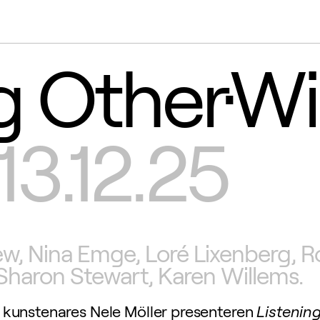
g Other·W
13.12.25
ew, Nina Emge, Loré Lixenberg, R
 Sharon Stewart, Karen Willems.
n kunstenares Nele Möller presenteren
Listenin