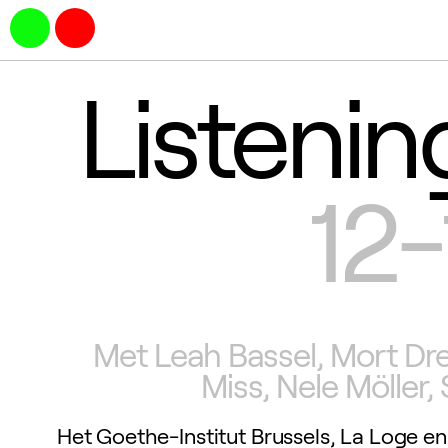
Listenin
12-
Met Leah Bassel, Mort Dr
Miss, Nele Möller,
Het Goethe-Institut Brussels, La Loge e