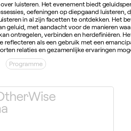
over luisteren. Het evenement biedt geluidsp
ssessies, oefeningen op diepgaand luisteren, d
isteren in al zijn facetten te ontdekken. Het b
van geluid, met aandacht voor de manieren waa
 kan ontregelen, verbinden en herdefiniëren. He
te reflecteren als een gebruik met een emancip
orten relaties en gezamenlijke ervaringen moge
Programme
Other·Wise
Sp
ma
es
St