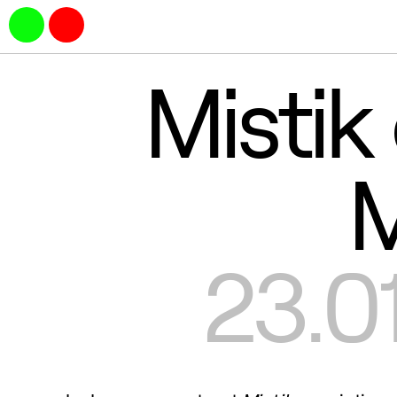
Mistik
M
23.0