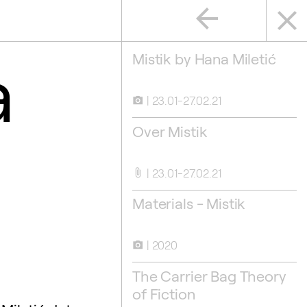
arrow_back
close
a
Mistik by Hana Miletić
23.01-27.02.21
camera_alt
Over Mistik
23.01-27.02.21
attach_file
Materials - Mistik
2020
camera_alt
The Carrier Bag Theory
of Fiction