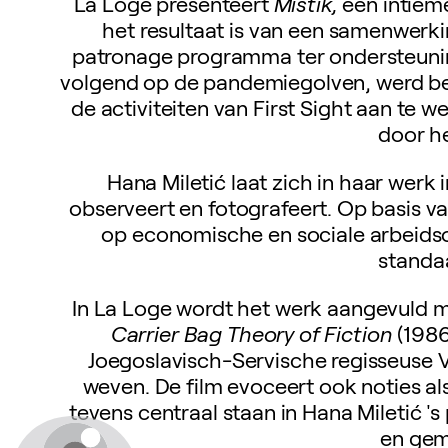
La Loge presenteert
Mistik,
een intieme
het resultaat is van een samenwerki
patronage programma ter ondersteuning
volgend op de pandemiegolven, werd be
de activiteiten van First Sight aan te
door h
Hana Miletić laat zich in haar werk 
observeert en fotografeert. Op basis v
op economische en sociale arbeidso
standaa
In La Loge wordt het werk aangevuld m
Carrier Bag Theory of Fiction
(1986
Joegoslavisch-Servische regisseuse V
weven. De film evoceert ook noties als
tevens centraal staan in Hana Miletić 's
en gem