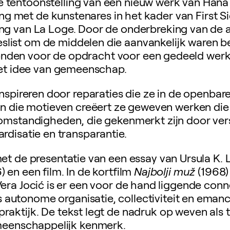
 tentoonstelling van een nieuw werk van Hana 
ng met de kunstenares in het kader van First Si
 van La Loge. Door de onderbreking van de ac
slist om de middelen die aanvankelijk waren 
 wenden voor de opdracht voor een gedeeld wer
et idee van gemeenschap.
inspireren door reparaties die ze in de openbar
an die motieven creëert ze geweven werken die 
mstandigheden, die gekenmerkt zijn door vers
rdisatie en transparantie.
et de presentatie van een essay van Ursula K. 
) en een film. In de kortfilm
Najbolji muž
(1968)
era Jocić is er een voor de hand liggende con
 autonome organisatie, collectiviteit en emanci
 praktijk. De tekst legt de nadruk op weven als
eenschappelijk kenmerk.