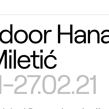
 door Han
iletić
1-27.02.21