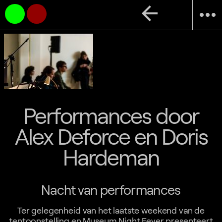
arrow_back
more_horiz
Performances door
Alex Deforce en Doris
Hardeman
Nacht van performances
Ter gelegenheid van het laatste weekend van de
tentoonstelling en Museum Night Fever presenteert