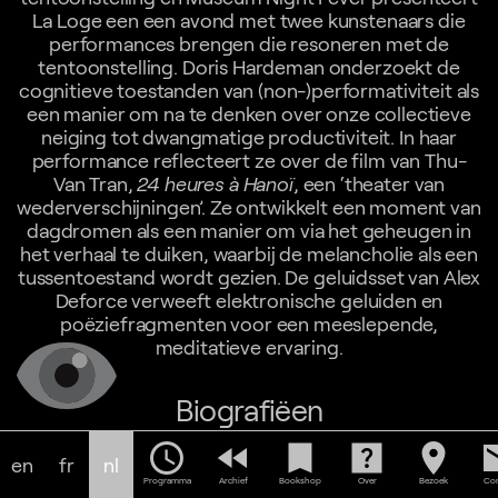
La Loge een een avond met twee kunstenaars die
performances brengen die resoneren met de
tentoonstelling. Doris Hardeman onderzoekt de
cognitieve toestanden van (non-)performativiteit als
een manier om na te denken over onze collectieve
neiging tot dwangmatige productiviteit. In haar
performance reflecteert ze over de film van Thu-
Van Tran,
24 heures à Hanoï
, een ‘theater van
wederverschijningen’. Ze ontwikkelt een moment van
dagdromen als een manier om via het geheugen in
het verhaal te duiken, waarbij de melancholie als een
tussentoestand wordt gezien. De geluidsset van Alex
Deforce verweeft elektronische geluiden en
poëziefragmenten voor een meeslepende,
meditatieve ervaring.
Biografiëen
schedule
fast_rewind
bookmark
help_center
location_on
em
Doris Hardeman (1993) woont en werkt in Brussel &
en
fr
nl
Genève. Door haar grote aandacht voor de brede
Programma
Archief
Bookshop
Over
Bezoek
Con