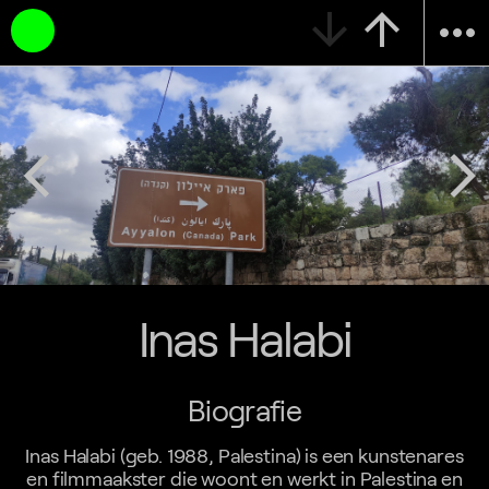
arrow_downward
arrow_upward
more_horiz
arrow_back_ios
arrow_forward_ios
Inas Halabi
Biografie
Inas Halabi (geb. 1988, Palestina) is een kunstenares
en filmmaakster die woont en werkt in Palestina en