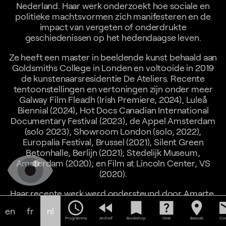
Nederland. Haar werk onderzoekt hoe sociale en
politieke machtsvormen zich manifesteren en de
impact van vergeten of onderdrukte
geschiedenissen op het hedendaagse leven.
Ze heeft een master in beeldende kunst behaald aan
Goldsmiths College in Londen en voltooide in 2019
de kunstenaarsresidentie De Ateliers. Recente
tentoonstellingen en vertoningen zijn onder meer
Galway Film Fleadh (Irish Premiere, 2024), Luleå
Biennial (2024), Hot Docs Canadian International
Documentary Festival (2023), de Appel Amsterdam
(solo 2023), Showroom London (solo, 2022),
Europalia Festival, Brussel (2021), Silent Green
Betonhalle, Berlijn (2021); Stedelijk Museum,
Amsterdam (2020); en Film at Lincoln Center, VS
(2020).
Haar recente werk werd ondersteund door Amarte,
Amsterdam Fonds voor de Kunst (AFK), Mondriaan
schedule
fast_rewind
bookmark
help_center
location_on
em
en
fr
nl
Fonds en Sharjah Art Foundation.
Programma
Archief
Bookshop
Over
Bezoek
Con