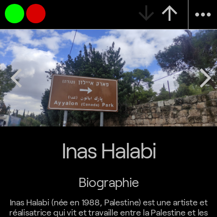
arrow_downward
arrow_upward
more_horiz
arrow_back_ios
arrow_forward_ios
Inas Halabi
Biographie
Inas Halabi (née en 1988, Palestine) est une artiste et
réalisatrice qui vit et travaille entre la Palestine et les