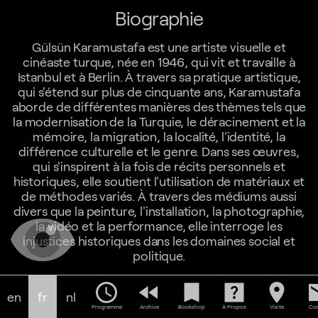
Biographie
Gülsün Karamustafa est une artiste visuelle et
cinéaste turque, née en 1946, qui vit et travaille à
Istanbul et à Berlin. À travers sa pratique artistique,
qui s'étend sur plus de cinquante ans, Karamustafa
aborde de différentes manières des thèmes tels que
la modernisation de la Turquie, le déracinement et la
mémoire, la migration, la localité, l'identité, la
différence culturelle et le genre. Dans ses œuvres,
qui s'inspirent à la fois de récits personnels et
historiques, elle soutient l'utilisation de matériaux et
de méthodes variés. À travers des médiums aussi
divers que la peinture, l'installation, la photographie,
la vidéo et la performance, elle interroge les
injustices historiques dans les domaines social et
politique.
Karamustafa a participé à de nombreuses
schedule
fast_rewind
bookmark
help_center
location_on
em
en
fr
nl
expositions et biennales internationales, parmi
Programme
Archive
Bookshop
À Propos
Visite
Con
lesquelles: Istanbul (TR); São Paulo (BR); Gwangju