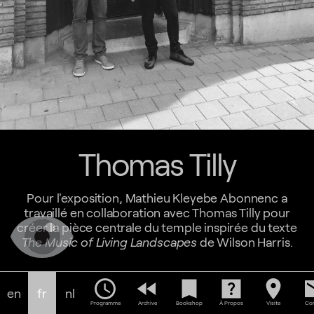
Thomas Tilly
Pour l'exposition, Mathieu Kleyebe Abonnenc a
travaillé en collaboration avec Thomas Tilly pour
créer la pièce centrale du temple inspirée du texte
The Music of Living Landscapes
de Wilson Harris.
Biographie
schedule
fast_rewind
bookmark
help_center
location_on
em
en
fr
nl
Programme
Archive
Bookshop
À Propos
Visite
Con
Thomas Tilly est un musicien qui utilise le