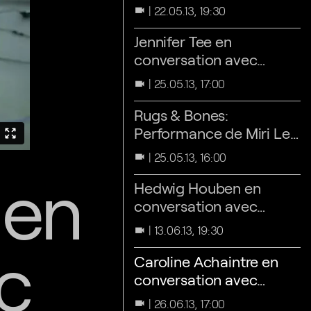
Waelput
22.05.13, 19:30
videocam
Jennifer Tee en
conversation avec
Annick Kleizen
25.05.13, 17:00
videocam
Rugs & Bones:
Performance de Miri Lee
et Jennifer Tee
25.05.13, 16:00
videocam
 en
Hedwig Houben en
conversation avec
Vanessa Desclaux
13.06.13, 19:30
videocam
c
Caroline Achaintre en
conversation avec
Sophie von Olfers
26.06.13, 17:00
videocam