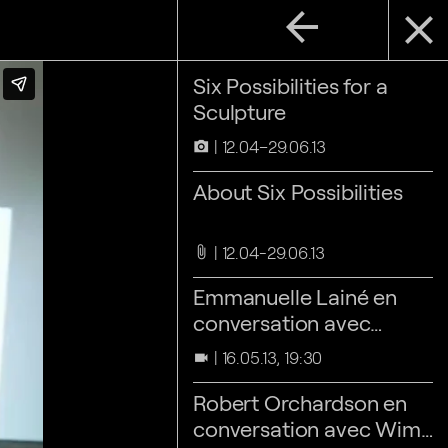
arrow_back
close
Six Possibilities for a
Sculpture
12.04–29.06.13
camera_alt
About Six Possibilities
12.04-29.06.13
attach_file
Emmanuelle Lainé en
conversation avec
Sandra Patron
16.05.13, 19:30
videocam
Robert Orchardson en
conversation avec Wim