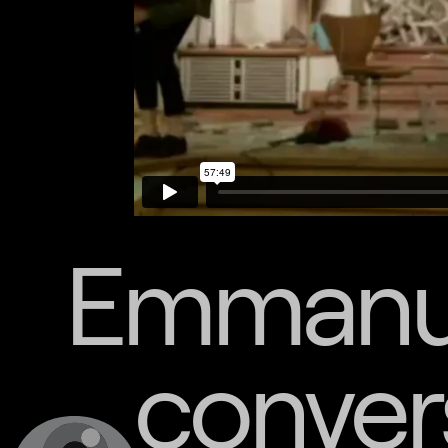
Emmanue
conver