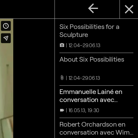
arrow_back
close
Six Possibilities for a
Sculpture
12.04–29.06.13
camera_alt
About Six Possibilities
12.04-29.06.13
attach_file
Emmanuelle Lainé en
conversation avec
Sandra Patron
16.05.13, 19:30
videocam
Robert Orchardson en
conversation avec Wim