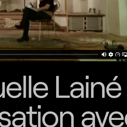
lle Lainé
sation ave