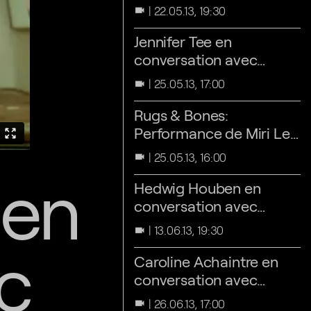
Waelput
22.05.13, 19:30
videocam
Jennifer Tee en
conversation avec
Annick Kleizen
25.05.13, 17:00
videocam
Rugs & Bones:
Performance de Miri Lee
et Jennifer Tee
25.05.13, 16:00
videocam
 en
Hedwig Houben en
conversation avec
Vanessa Desclaux
13.06.13, 19:30
videocam
c
Caroline Achaintre en
conversation avec
Sophie von Olfers
26.06.13, 17:00
videocam