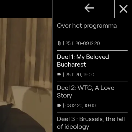
arrow_back
close
Over het programma
25.11.20-09.12.20
attach_file
Deel 1: My Beloved
Bucharest
25.11.20, 19:00
videocam
Deel 2: WTC, A Love
Story
03.12.20, 19:00
videocam
Deel 3 : Brussels, the fall
of ideology