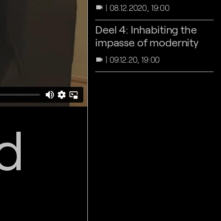
08.12.2020, 19:00
videocam
Deel 4: Inhabiting the
impasse of modernity
09.12.20, 19:00
videocam
d