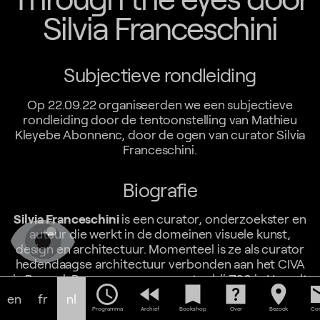
Silvia Franceschini
Subjectieve rondleiding
Op 22.09.22 organiseerden we een subjectieve
rondleiding door de tentoonstelling van Mathieu
Kleyebe Abonnenc, door de ogen van curator Silvia
Franceschini.
Biografie
Silvia Franceschini
is een curator, onderzoekster en
auteur die werkt in de domeinen visuele kunst,
design en architectuur. Momenteel is ze als curator
hedendaagse architectuur verbonden aan het CIVA
in Brussel. Daarvoor was ze curator bij Z33 in Hasselt
schedule
fast_rewind
bookmark
help_center
location_on
em
– waar ze (onder andere) de tentoonstelling Le
en
fr
nl
Déracinement. Over diasporische verbeeldingen
Programma
Archief
Bookshop
Over
Bezoek
Con