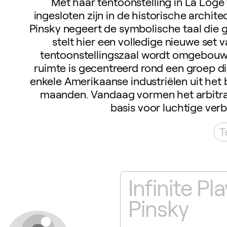
Met haar tentoonstelling in La Loge 
ingesloten zijn in de historische archit
Pinsky negeert de symbolische taal die
stelt hier een volledige nieuwe set 
tentoonstellingszaal wordt omgebouwd
ruimte is gecentreerd rond een groep d
enkele Amerikaanse industriëlen uit het
maanden. Vandaag vormen het arbitrai
basis voor luchtige ver
T
door Marina
Infinite P
Pinsky