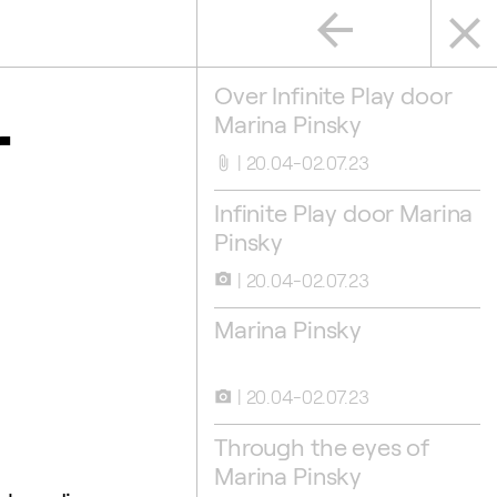
arrow_back
close
r
Over Infinite Play door
Marina Pinsky
20.04-02.07.23
attach_file
Infinite Play door Marina
Pinsky
20.04-02.07.23
camera_alt
Marina Pinsky
20.04-02.07.23
camera_alt
Through the eyes of
Marina Pinsky