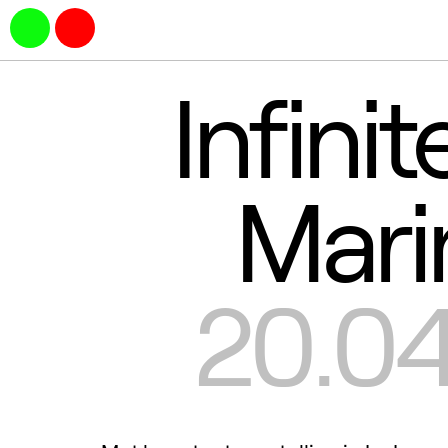
Infini
Mari
20.04