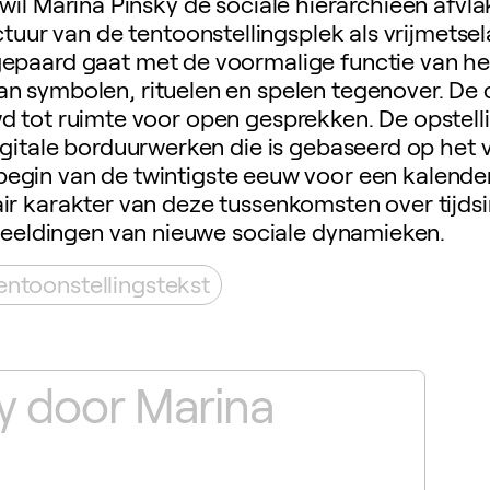
wil Marina Pinsky de sociale hiërarchieën afvla
ectuur van de tentoonstellingsplek als vrijmetse
 gepaard gaat met de voormalige functie van h
van symbolen, rituelen en spelen tegenover. De 
 tot ruimte voor open gesprekken. De opstelli
igitale borduurwerken die is gebaseerd op het 
 begin van de twintigste eeuw voor een kalende
r karakter van deze tussenkomsten over tijdsi
beeldingen van nieuwe sociale dynamieken.
entoonstellingstekst
lay door Marina
Ma