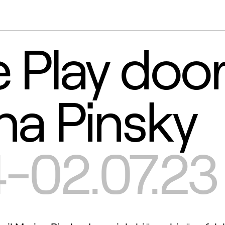
te Play doo
na Pinsky
-02.07.23