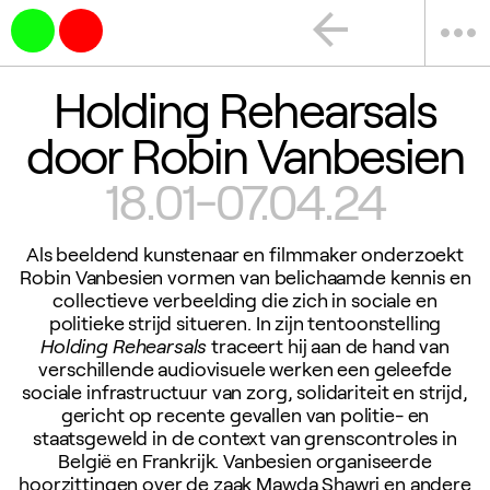
arrow_back
more_horiz
Holding Rehearsals
door Robin Vanbesien
18.01-07.04.24
Als beeldend kunstenaar en filmmaker onderzoekt
Robin Vanbesien vormen van belichaamde kennis en
collectieve verbeelding die zich in sociale en
politieke strijd situeren. In zijn tentoonstelling
Holding Rehearsals
traceert hij aan de hand van
verschillende audiovisuele werken een geleefde
sociale infrastructuur van zorg, solidariteit en strijd,
gericht op recente gevallen van politie- en
staatsgeweld in de context van grenscontroles in
België en Frankrijk. Vanbesien organiseerde
hoorzittingen over de zaak Mawda Shawri en andere