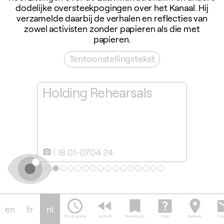
dodelijke oversteekpogingen over het Kanaal. Hij
verzamelde daarbij de verhalen en reflecties van
zowel activisten zonder papieren als die met
papieren.
Tentoonstellingstekst
Holding Rehearsals
Robin
18.01-07.04.24
camera_alt
schedule
fast_rewind
bookmark
help_center
location_on
em
en
fr
nl
Programma
Archief
Bookshop
Over
Bezoek
Con